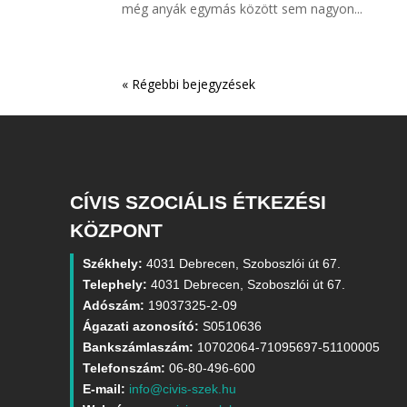
még anyák egymás között sem nagyon...
« Régebbi bejegyzések
CÍVIS SZOCIÁLIS ÉTKEZÉSI
KÖZPONT
Székhely:
4031 Debrecen, Szoboszlói út 67.
Telephely:
4031 Debrecen, Szoboszlói út 67.
Adószám:
19037325-2-09
Ágazati azonosító:
S0510636
Bankszámlaszám:
10702064-71095697-51100005
Telefonszám:
06-80-496-600
E-mail:
info@civis-szek.hu