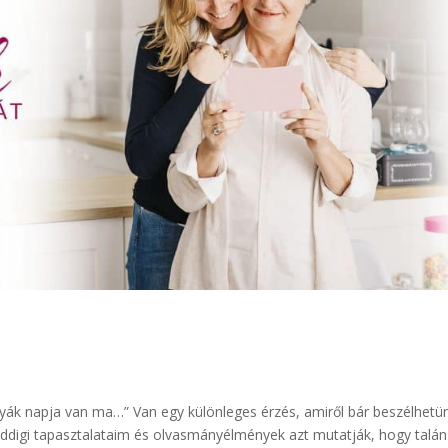
yák napja van ma…” Van egy különleges érzés, amiről bár beszélhetü
 eddigi tapasztalataim és olvasmányélmények azt mutatják, hogy talán