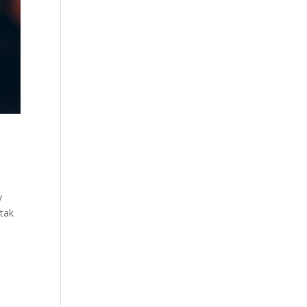
y
ttak