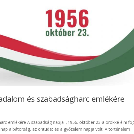
rradalom és szabadságharc emlékére
arc emlékére A szabadság napja. „1956. október 23-a örökké élni fo
ap a bátorság, az öntudat és a győzelem napja volt. A történelem