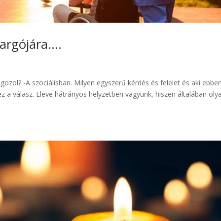
argójára….
ozol? -A szociálisban. Milyen egyszerű kérdés és felelet és aki ebbe
 ez a válasz. Eleve hátrányos helyzetben vagyunk, hiszen általában oly