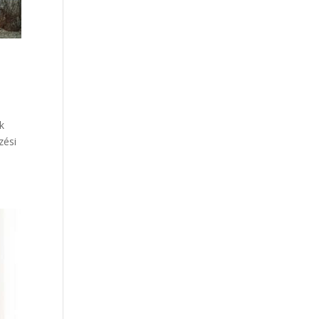
k
zési