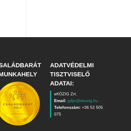
SALÁDBARÁT
ADATVÉDELMI
MUNKAHELY
TISZTVISELŐ
ADATAI:
eKÖZIG Zrt.
Email:
gdpr@ekozig.hu
Telefonszám:
+36 52 505
075