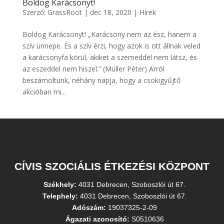
Boldog Karácsonyt!
Szerző:
GrassRoot
|
dec 18, 2020
|
Hírek
Boldog Karácsonyt! „Karácsony nem az ész, hanem a
szív ünnepe. És a szív érzi, hogy azok is ott állnak veled
a karácsonyfa körül, akiket a szemeddel nem látsz, és
az eszeddel nem hiszel.” (Müller Péter) Arról
beszámoltunk, néhány napja, hogy a csokigyűjtő
akcióban mi...
CÍVIS SZOCIÁLIS ÉTKEZÉSI KÖZPONT
Székhely:
4031 Debrecen, Szoboszlói út 67.
Telephely:
4031 Debrecen, Szoboszlói út 67.
Adószám:
19037325-2-09
Ágazati azonosító:
S0510636