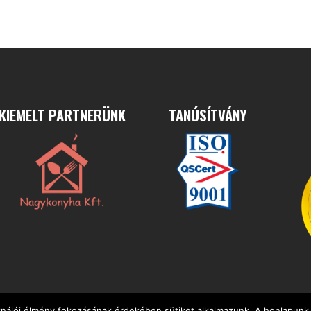
KIEMELT PARTNERÜNK
TANÚSÍTVÁNY
ználói élmény fokozásának érdekében sütiket alkalmazunk. A honlapunk 