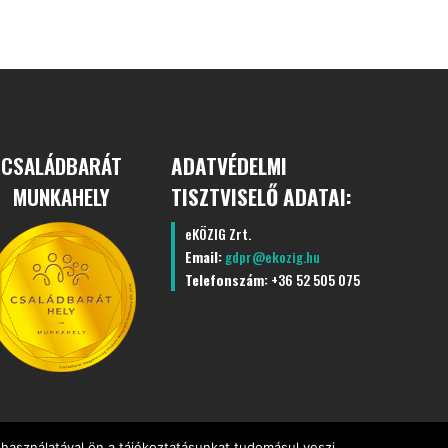
CSALÁDBARÁT
ADATVÉDELMI
MUNKAHELY
TISZTVISELŐ ADATAI:
eKÖZIG Zrt.
Email:
gdpr@ekozig.hu
Telefonszám:
+36 52 505 075
használatával ön a tájékoztatásunkat tudomásul veszi.