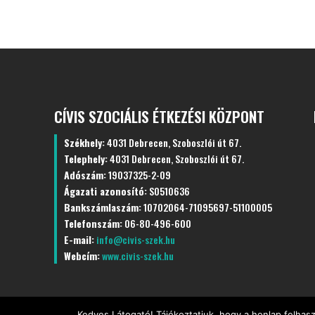
CÍVIS SZOCIÁLIS ÉTKEZÉSI KÖZPONT
Székhely:
4031 Debrecen, Szoboszlói út 67.
Telephely:
4031 Debrecen, Szoboszlói út 67.
Adószám:
19037325-2-09
Ágazati azonosító:
S0510636
Bankszámlaszám:
10702064-71095697-51100005
Telefonszám:
06-80-496-600
E-mail:
info@civis-szek.hu
Webcím:
www.civis-szek.hu
Kedves Látogató! Tájékoztatjuk, hogy a honlap felhas