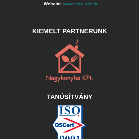
Webcím:
www.civis-szek.hu
KIEMELT PARTNERÜNK
TANÚSÍTVÁNY