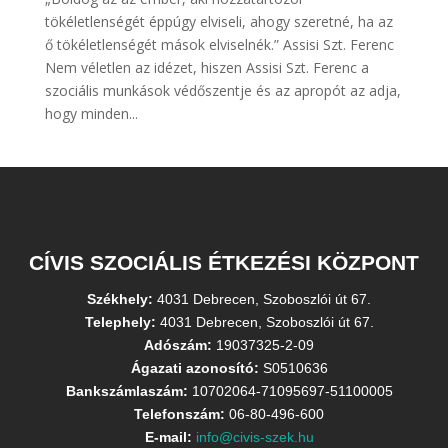
tökéletlenségét éppúgy elviseli, ahogy szeretné, ha az
ő tökéletlenségét mások elviselnék.” Assisi Szt. Ferenc
Nem véletlen az idézet, hiszen Assisi Szt. Ferenc a
szociális munkások védőszentje és az apropót az adja,
hogy minden...
CÍVIS SZOCIÁLIS ÉTKEZÉSI KÖZPONT
Székhely:
4031 Debrecen, Szoboszlói út 67.
Telephely:
4031 Debrecen, Szoboszlói út 67.
Adószám:
19037325-2-09
Ágazati azonosító:
S0510636
Bankszámlaszám:
10702064-71095697-51100005
Telefonszám:
06-80-496-600
E-mail:
info@civis-szek.hu