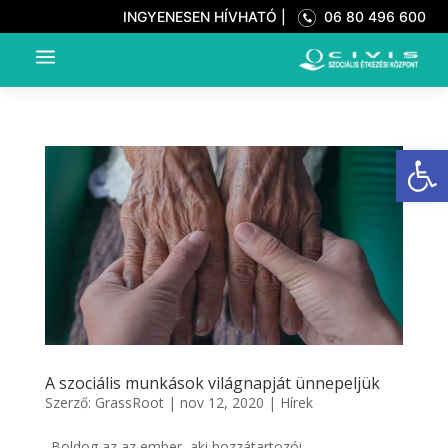
INGYENESEN HÍVHATÓ |
06 80 496 600
a
Eszkö
A szociális munkások világnapját ünnepeljük
Szerző:
GrassRoot
|
nov 12, 2020
|
Hírek
„Boldog az az ember, aki hozzátartozói