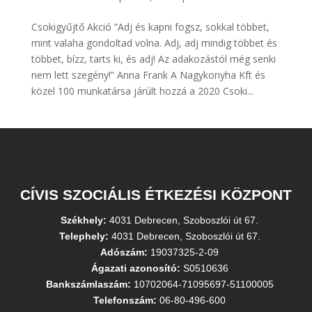
Csokigyűjtő Akció ”Adj és kapni fogsz, sokkal többet,
mint valaha gondoltad volna. Adj, adj mindig többet és
többet, bízz, tarts ki, és adj! Az adakozástól még senki
nem lett szegény!” Anna Frank A Nagykonyha Kft és
közel 100 munkatársa járúlt hozzá a 2020 Csoki...
CÍVIS SZOCIÁLIS ÉTKEZÉSI KÖZPONT
Székhely:
4031 Debrecen, Szoboszlói út 67.
Telephely:
4031 Debrecen, Szoboszlói út 67.
Adószám:
19037325-2-09
Ágazati azonosító:
S0510636
Bankszámlaszám:
10702064-71095697-51100005
Telefonszám:
06-80-496-600