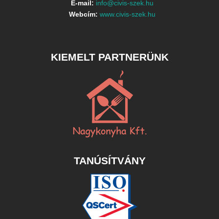
E-mail:
info@civis-szek.hu
Webcím:
www.civis-szek.hu
KIEMELT PARTNERÜNK
TANÚSÍTVÁNY