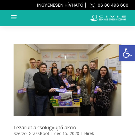
INGYENESEN HÍVHATÓ |
06 80 496 600
a
Eszkö
Lezárult a csokigyüjtő akció
Szerző:
GrassRoot
|
dec 15, 2020
|
Hírek