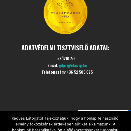
ADATVÉDELMI TISZTVISELŐ ADATAI:
eKÖZIG Zrt.
Email:
gdpr@ekozig.hu
Telefonszám:
+36 52 505 075
Kedves Látogató! Tájékoztatjuk, hogy a honlap felhasználói
©
Minden jogot fenntartva
CÍVIS Szociális Étkezési
élmény fokozásának érdekében sütiket alkalmazunk. A
Központ
honlapunk használatával ön a tájékoztatásunkat tudomásul