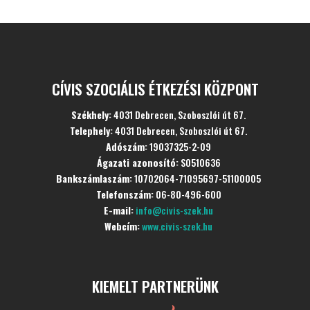
CÍVIS SZOCIÁLIS ÉTKEZÉSI KÖZPONT
Székhely:
4031 Debrecen, Szoboszlói út 67.
Telephely:
4031 Debrecen, Szoboszlói út 67.
Adószám:
19037325-2-09
Ágazati azonosító:
S0510636
Bankszámlaszám:
10702064-71095697-51100005
Telefonszám:
06-80-496-600
E-mail:
info@civis-szek.hu
Webcím:
www.civis-szek.hu
KIEMELT PARTNERÜNK