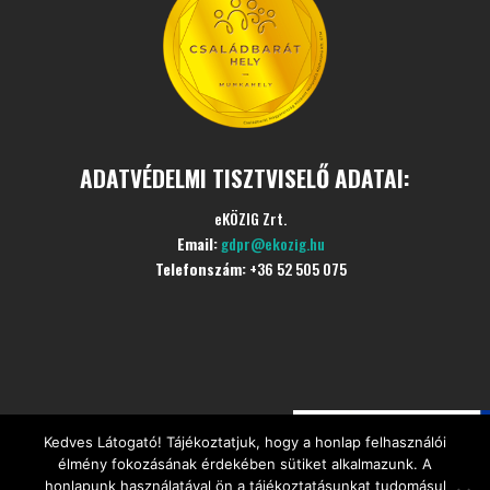
ADATVÉDELMI TISZTVISELŐ ADATAI:
eKÖZIG Zrt.
Email:
gdpr@ekozig.hu
Telefonszám:
+36 52 505 075
Kedves Látogató! Tájékoztatjuk, hogy a honlap felhasználói
©
Minden jogot fenntartva
CÍVIS Szociális Étkezési
élmény fokozásának érdekében sütiket alkalmazunk. A
Központ
honlapunk használatával ön a tájékoztatásunkat tudomásul