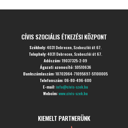
CÍVIS SZOCIÁLIS ÉTKEZÉSI KÖZPONT
Székhely:
4031 Debrecen, Szoboszlói út 67.
Telephely:
4031 Debrecen, Szoboszlói út 67.
Adószám:
19037325-2-09
Ágazati azonosító:
S0510636
Bankszámlaszám:
10702064-71095697-51100005
Telefonszám:
06-80-496-600
E-mail:
info@civis-szek.hu
Webcím:
www.civis-szek.hu
KIEMELT PARTNERÜNK