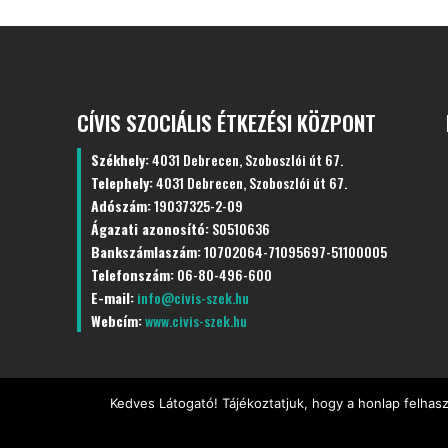
CÍVIS SZOCIÁLIS ÉTKEZÉSI KÖZPONT
Székhely:
4031 Debrecen, Szoboszlói út 67.
Telephely:
4031 Debrecen, Szoboszlói út 67.
Adószám:
19037325-2-09
Ágazati azonosító:
S0510636
Bankszámlaszám:
10702064-71095697-51100005
Telefonszám:
06-80-496-600
E-mail:
info@civis-szek.hu
Webcím:
www.civis-szek.hu
Kedves Látogató! Tájékoztatjuk, hogy a honlap felhas
©
Minden jogot fenntartva
CÍVIS Szociális Étkezés