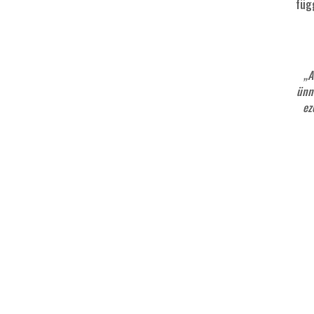
füg
„A
ünn
ez