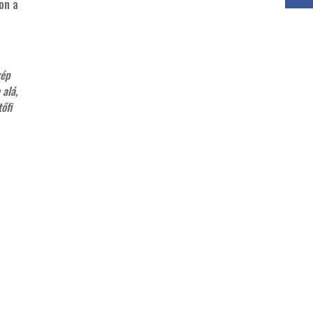
on a
zép
alá,
őfi