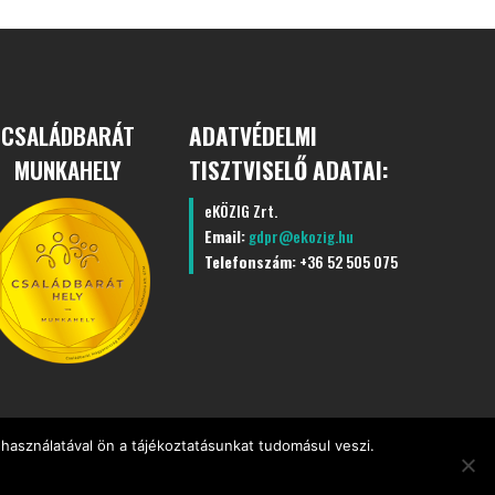
CSALÁDBARÁT
ADATVÉDELMI
MUNKAHELY
TISZTVISELŐ ADATAI:
eKÖZIG Zrt.
Email:
gdpr@ekozig.hu
Telefonszám:
+36 52 505 075
használatával ön a tájékoztatásunkat tudomásul veszi.