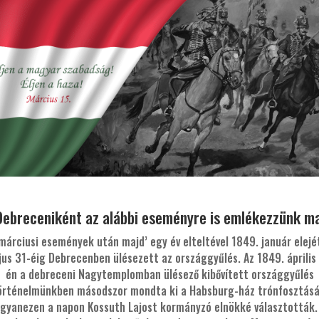
Debreceniként az alábbi eseményre is emlékezzünk ma
márciusi események után majd’ egy év elteltével 1849. január elejé
us 31-éig Debrecenben ülésezett az országgyűlés. Az 1849. április
én a debreceni Nagytemplomban ülésező kibővített országgyűlés
örténelmünkben másodszor mondta ki a Habsburg-ház trónfosztásá
gyanezen a napon Kossuth Lajost kormányzó elnökké választották.