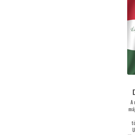
A 
máj
t
U