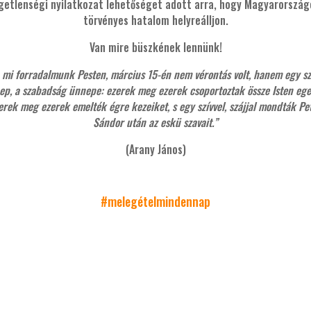
getlenségi nyilatkozat lehetőséget adott arra, hogy Magyarország
törvényes hatalom helyreálljon.
Van mire büszkének lennünk!
 mi forradalmunk Pesten, március 15-én nem vérontás volt, hanem egy s
ep, a szabadság ünnepe: ezerek meg ezerek csoportoztak össze Isten ege 
erek meg ezerek emelték égre kezeiket, s egy szívvel, szájjal mondták Pet
Sándor után az eskü szavait.”
(Arany János)
#melegételmindennap