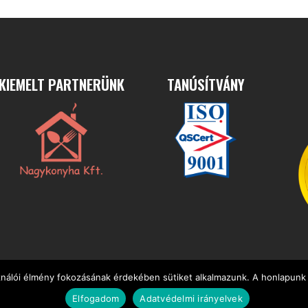
KIEMELT PARTNERÜNK
TANÚSÍTVÁNY
ználói élmény fokozásának érdekében sütiket alkalmazunk. A honlapunk 
i Központ
Elfogadom
Adatvédelmi irányelvek