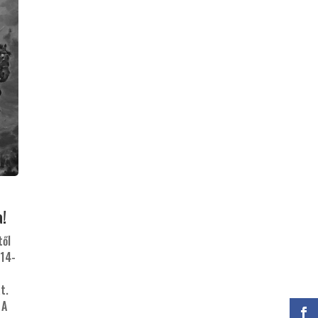
!
től
 14-
t.
 A