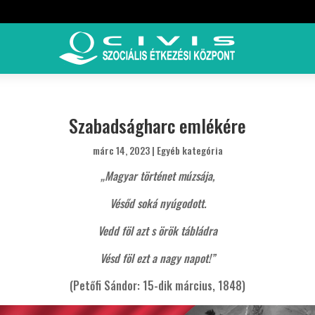
Szabadságharc emlékére
márc 14, 2023
|
Egyéb kategória
„Magyar történet múzsája,
Vésőd soká nyúgodott.
Vedd föl azt s örök tábládra
Vésd föl ezt a nagy napot!”
(Petőfi Sándor: 15-dik március, 1848)