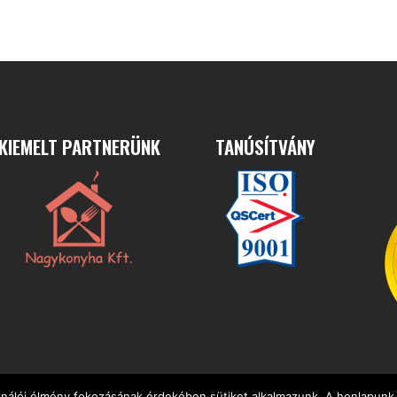
KIEMELT PARTNERÜNK
TANÚSÍTVÁNY
ználói élmény fokozásának érdekében sütiket alkalmazunk. A honlapunk 