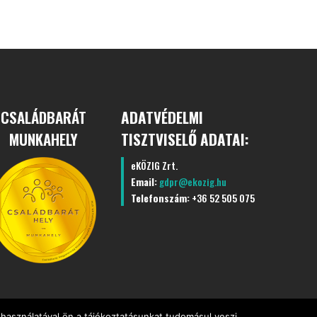
CSALÁDBARÁT
ADATVÉDELMI
MUNKAHELY
TISZTVISELŐ ADATAI:
eKÖZIG Zrt.
Email:
gdpr@ekozig.hu
Telefonszám:
+36 52 505 075
használatával ön a tájékoztatásunkat tudomásul veszi.