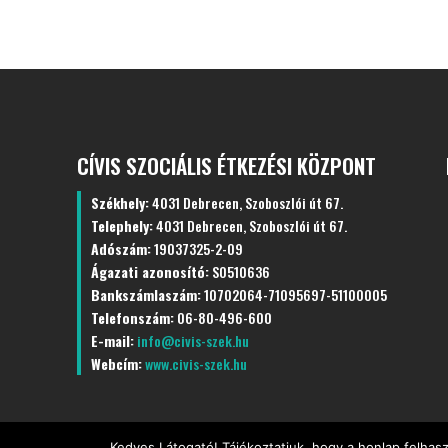
CÍVIS SZOCIÁLIS ÉTKEZÉSI KÖZPONT
Székhely:
4031 Debrecen, Szoboszlói út 67.
Telephely:
4031 Debrecen, Szoboszlói út 67.
Adószám:
19037325-2-09
Ágazati azonosító:
S0510636
Bankszámlaszám:
10702064-71095697-51100005
Telefonszám:
06-80-496-600
E-mail:
info@civis-szek.hu
Webcím:
www.civis-szek.hu
Kedves Látogató! Tájékoztatjuk, hogy a honlap felhas