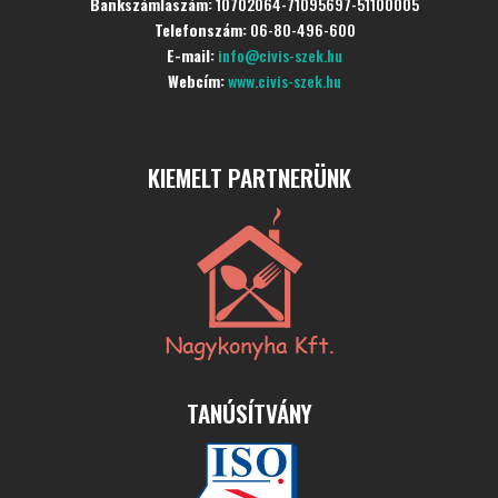
Bankszámlaszám:
10702064-71095697-51100005
Telefonszám:
06-80-496-600
E-mail:
info@civis-szek.hu
Webcím:
www.civis-szek.hu
KIEMELT PARTNERÜNK
TANÚSÍTVÁNY