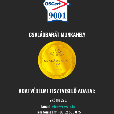
CSALÁDBARÁT MUNKAHELY
ADATVÉDELMI TISZTVISELŐ ADATAI:
eKÖZIG Zrt.
Email:
gdpr@ekozig.hu
Telefonszám:
+36 52 505 075