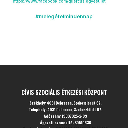
https://www.facebook.com/quercus.egyesulet
#melegételmindennap
CÍVIS SZOCIÁLIS ÉTKEZÉSI KÖZPONT
Székhely:
4031 Debrecen, Szoboszlói út 67.
Telephely:
4031 Debrecen, Szoboszlói út 67.
Adószám:
19037325-2-09
Ágazati azonosító:
S0510636