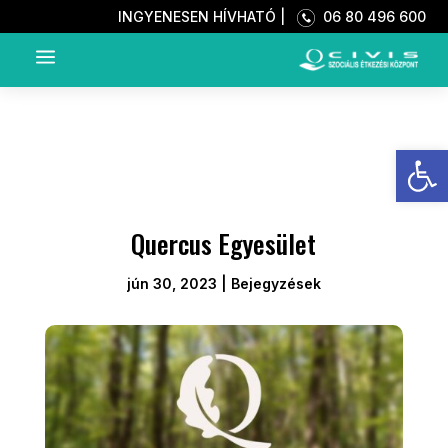
INGYENESEN HÍVHATÓ |
06 80 496 600
a
Eszkö
Quercus Egyesület
jún 30, 2023
|
Bejegyzések