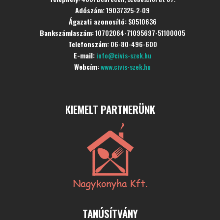
Adószám:
19037325-2-09
Ágazati azonosító:
S0510636
Bankszámlaszám:
10702064-71095697-51100005
Telefonszám:
06-80-496-600
E-mail:
info@civis-szek.hu
Webcím:
www.civis-szek.hu
KIEMELT PARTNERÜNK
TANÚSÍTVÁNY