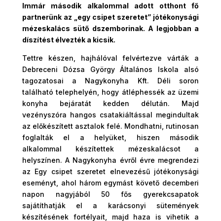
Immár második alkalommal adott otthont fő
partnerünk az „egy csipet szeretet” jótékonysági
mézeskalács sütő dszemborinak. A legjobban a
díszítést élvezték a kicsik.
Tettre készen, hajhálóval felvértezve várták a
Debreceni Dózsa György Általános Iskola alsó
tagozatosai a Nagykonyha Kft. Déli soron
található telephelyén, hogy átléphessék az üzemi
konyha bejáratát kedden délután. Majd
vezényszóra hangos csatakiáltással megindultak
az előkészített asztalok felé. Mondhatni, rutinosan
foglalták el a helyüket, hiszen második
alkalommal készítettek mézeskalácsot a
helyszínen. A Nagykonyha évről évre megrendezi
az Egy csipet szeretet elnevezésű jótékonysági
eseményt, ahol három egymást követő decemberi
napon nagyjából 50 fős gyerekcsapatok
sajátíthatják el a karácsonyi sütemények
készítésének fortélyait, majd haza is vihetik a