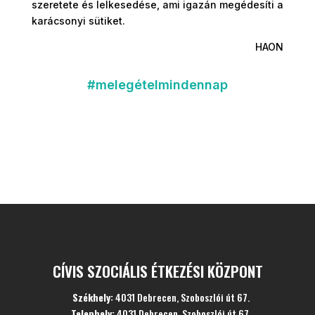
szeretete és lelkesedése, ami igazán megédesíti a
karácsonyi sütiket.
HAON
#melegételmindennap
CÍVIS SZOCIÁLIS ÉTKEZÉSI KÖZPONT
Székhely:
4031 Debrecen, Szoboszlói út 67.
Telephely:
4031 Debrecen, Szoboszlói út 67.