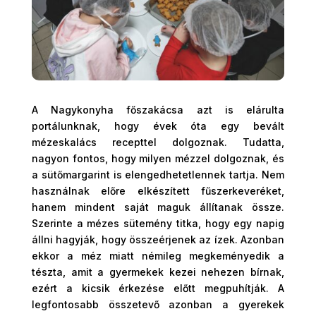
A Nagykonyha főszakácsa azt is elárulta
portálunknak, hogy évek óta egy bevált
mézeskalács recepttel dolgoznak. Tudatta,
nagyon fontos, hogy milyen mézzel dolgoznak, és
a sütőmargarint is elengedhetetlennek tartja. Nem
használnak előre elkészített fűszerkeveréket,
hanem mindent saját maguk állítanak össze.
Szerinte a mézes sütemény titka, hogy egy napig
állni hagyják, hogy összeérjenek az ízek. Azonban
ekkor a méz miatt némileg megkeményedik a
tészta, amit a gyermekek kezei nehezen bírnak,
ezért a kicsik érkezése előtt megpuhítják. A
legfontosabb összetevő azonban a gyerekek