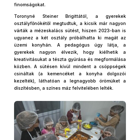
finomságokat.
Toronyné Steiner Brigittától, a gyerekek
osztályfőnökétől megtudtuk, a kicsik már nagyon
várták a mézeskalács sütést, hiszen 2023-ban is
ugyanez a két osztály próbálhatta ki magát az
üzemi konyhán. A pedagógus úgy látja, a
gyerekek nagyon élvezik, hogy kiélhetik a
kreativitásukat a tészta gyúrása és megformálása
közben. A sütésen kívül mindent a csöppségek
csináltak (a kemencéket a konyha dolgozói
kezelték), láthatóan a legnagyobb örömüket a
díszítésben, a színes máz felvitelében lelték.