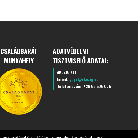
CSALÁDBARÁT
ADATVÉDELMI
MUNKAHELY
TISZTVISELŐ ADATAI:
eKÖZIG Zrt.
Email:
gdpr@ekozig.hu
Telefonszám:
+36 52 505 075
használatával ön a tájékoztatásunkat tudomásul veszi.