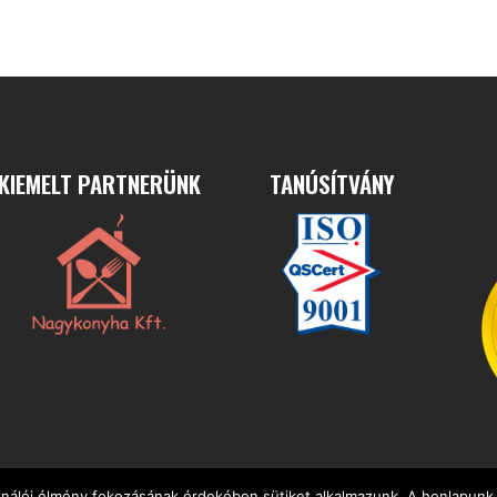
KIEMELT PARTNERÜNK
TANÚSÍTVÁNY
ználói élmény fokozásának érdekében sütiket alkalmazunk. A honlapunk 