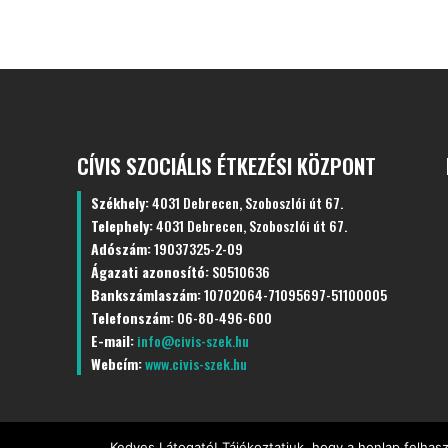
CÍVIS SZOCIÁLIS ÉTKEZÉSI KÖZPONT
Székhely:
4031 Debrecen, Szoboszlói út 67.
Telephely:
4031 Debrecen, Szoboszlói út 67.
Adószám:
19037325-2-09
Ágazati azonosító:
S0510636
Bankszámlaszám:
10702064-71095697-51100005
Telefonszám:
06-80-496-600
E-mail:
info@civis-szek.hu
Webcím:
www.civis-szek.hu
Kedves Látogató! Tájékoztatjuk, hogy a honlap felhas