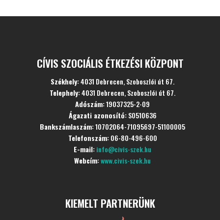
CÍVIS SZOCIÁLIS ÉTKEZÉSI KÖZPONT
Székhely:
4031 Debrecen, Szoboszlói út 67.
Telephely:
4031 Debrecen, Szoboszlói út 67.
Adószám:
19037325-2-09
Ágazati azonosító:
S0510636
Bankszámlaszám:
10702064-71095697-51100005
Telefonszám:
06-80-496-600
E-mail:
info@civis-szek.hu
Webcím:
www.civis-szek.hu
KIEMELT PARTNERÜNK