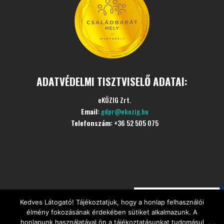
ADATVÉDELMI TISZTVISELŐ ADATAI:
eKÖZIG Zrt.
Email:
gdpr@ekozig.hu
Telefonszám:
+36 52 505 075
Kedves Látogató! Tájékoztatjuk, hogy a honlap felhasználói
©
Minden jogot fenntartva
CÍVIS Szociális Étkezési
élmény fokozásának érdekében sütiket alkalmazunk. A
Központ
honlapunk használatával ön a tájékoztatásunkat tudomásul