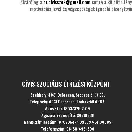
Kizárólag a
hr.civisszek@gmail.com
címre a küldött fény
motivációs levél és végzettséget igazoló bizonyítvá
CÍVIS SZOCIÁLIS ÉTKEZÉSI KÖZPONT
Székhely:
4031 Debrecen, Szoboszlói út 67.
Telephely:
4031 Debrecen, Szoboszlói út 67.
Adószám:
19037325-2-09
Ágazati azonosító:
S0510636
Bankszámlaszám:
10702064-71095697-51100005
Telefonszám:
06-80-496-600