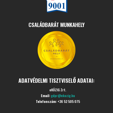
CSALÁDBARÁT MUNKAHELY
ADATVÉDELMI TISZTVISELŐ ADATAI:
eKÖZIG Zrt.
Email:
gdpr@ekozig.hu
Telefonszám:
+36 52 505 075