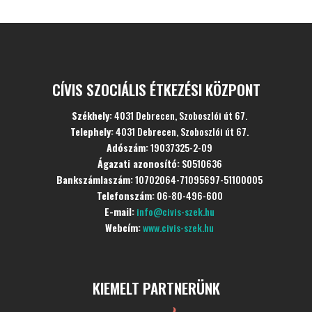
CÍVIS SZOCIÁLIS ÉTKEZÉSI KÖZPONT
Székhely:
4031 Debrecen, Szoboszlói út 67.
Telephely:
4031 Debrecen, Szoboszlói út 67.
Adószám:
19037325-2-09
Ágazati azonosító:
S0510636
Bankszámlaszám:
10702064-71095697-51100005
Telefonszám:
06-80-496-600
E-mail:
info@civis-szek.hu
Webcím:
www.civis-szek.hu
KIEMELT PARTNERÜNK