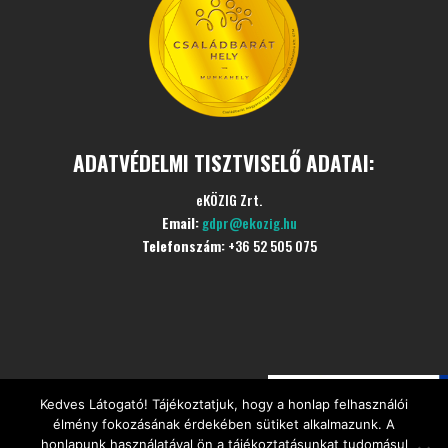
ADATVÉDELMI TISZTVISELŐ ADATAI:
eKÖZIG Zrt.
Email:
gdpr@ekozig.hu
Telefonszám:
+36 52 505 075
Kedves Látogató! Tájékoztatjuk, hogy a honlap felhasználói
©
Minden jogot fenntartva
CÍVIS Szociális Étkezési
élmény fokozásának érdekében sütiket alkalmazunk. A
Központ
honlapunk használatával ön a tájékoztatásunkat tudomásul