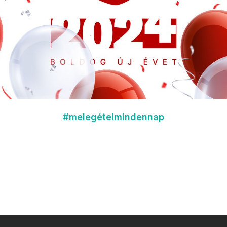
#melegételmindennap