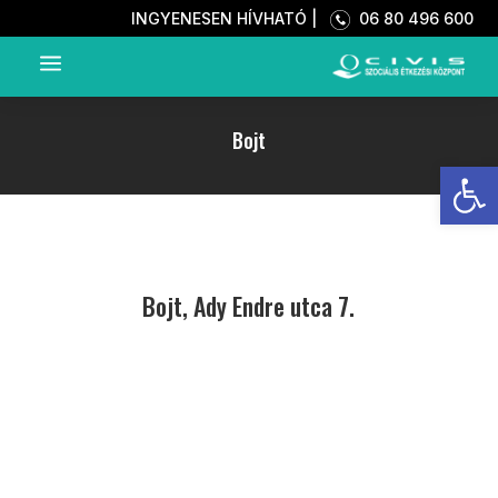
INGYENESEN HÍVHATÓ |
06 80 496 600
a
Bojt
Eszkö
Bojt, Ady Endre utca 7.