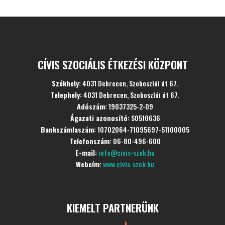
CÍVIS SZOCIÁLIS ÉTKEZÉSI KÖZPONT
Székhely:
4031 Debrecen, Szoboszlói út 67.
Telephely:
4031 Debrecen, Szoboszlói út 67.
Adószám:
19037325-2-09
Ágazati azonosító:
S0510636
Bankszámlaszám:
10702064-71095697-51100005
Telefonszám:
06-80-496-600
E-mail:
info@civis-szek.hu
Webcím:
www.civis-szek.hu
KIEMELT PARTNERÜNK