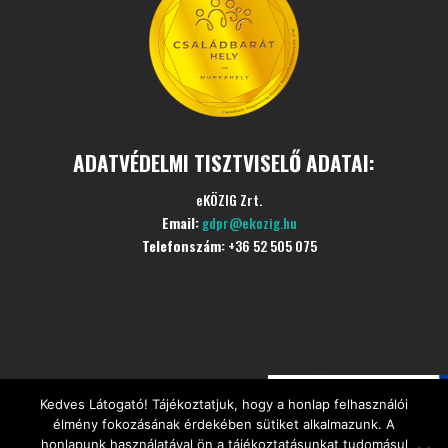
ADATVÉDELMI TISZTVISELŐ ADATAI:
eKÖZIG Zrt.
Email:
gdpr@ekozig.hu
Telefonszám:
+36 52 505 075
Kedves Látogató! Tájékoztatjuk, hogy a honlap felhasználói
©
Minden jogot fenntartva
CÍVIS Szociális Étkezési
élmény fokozásának érdekében sütiket alkalmazunk. A
Központ
honlapunk használatával ön a tájékoztatásunkat tudomásul